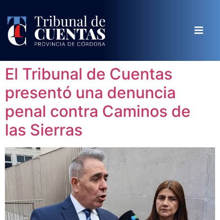
El Tribunal de Cuentas
presentó una denuncia
penal contra Caminos de
las Sierras​